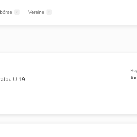
rbörse
Vereine
Re
Be
ralau U 19