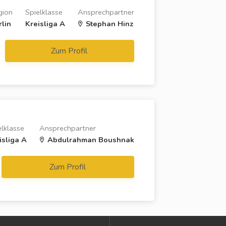
gion
Spielklasse
Ansprechpartner
rlin
Kreisliga A
Stephan Hinz
Zum Profil
elklasse
Ansprechpartner
isliga A
Abdulrahman Boushnak
Zum Profil