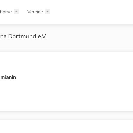
rbörse
Vereine
na Dortmund e.V.
emianin