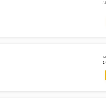
Al
3
d
Al
2