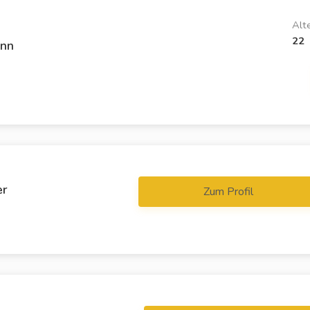
Alt
22
ann
er
Zum Profil