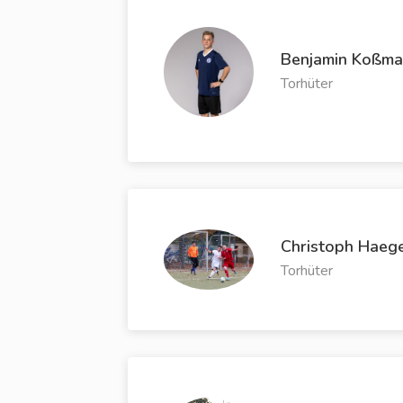
Benjamin Koßm
Torhüter
Christoph Haeg
Torhüter