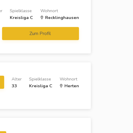
er
Spielklasse
Wohnort
Kreisliga C
Recklinghausen
Zum Profil
Alter
Spielklasse
Wohnort
33
Kreisliga C
Herten