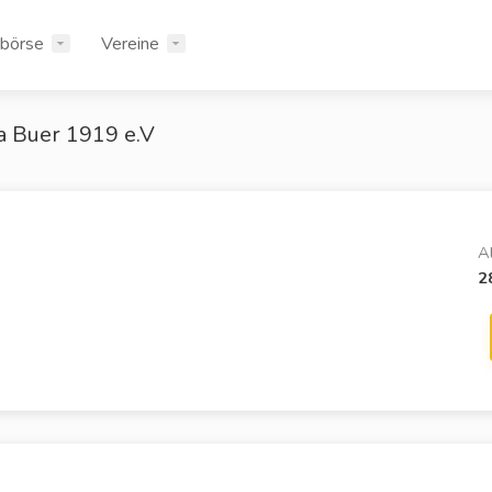
rbörse
Vereine
 Buer 1919 e.V
A
2