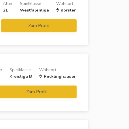
Alter
Spielklasse
Wohnort
21
Westfalenliga
dorsten
Zum Profil
er
Spielklasse
Wohnort
Kreisliga B
Recklinghausen
Zum Profil