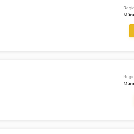
Regi
Mün
Regi
Mün