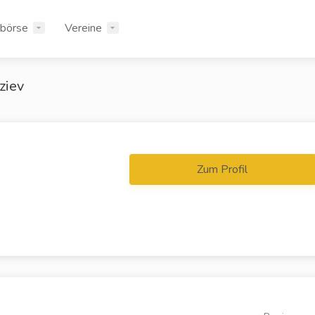
rbörse
Vereine
ziev
Zum Profil