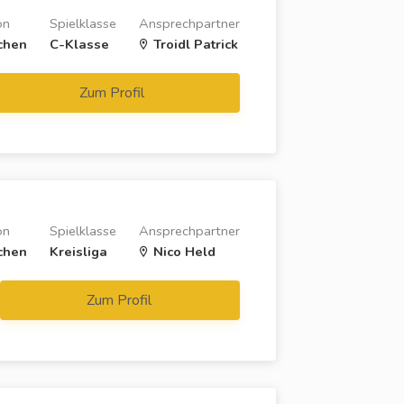
on
Spielklasse
Ansprechpartner
chen
C-Klasse
Troidl Patrick
Zum Profil
on
Spielklasse
Ansprechpartner
chen
Kreisliga
Nico Held
Zum Profil