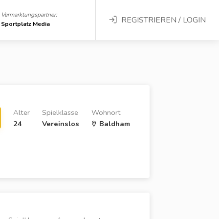
Vermarktungspartner:
REGISTRIEREN / LOGIN
Sportplatz Media
Alter
Spielklasse
Wohnort
24
Vereinslos
Baldham