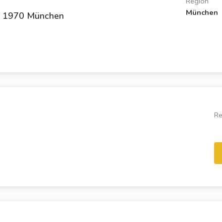
Region
München
ni 1970 München
Re