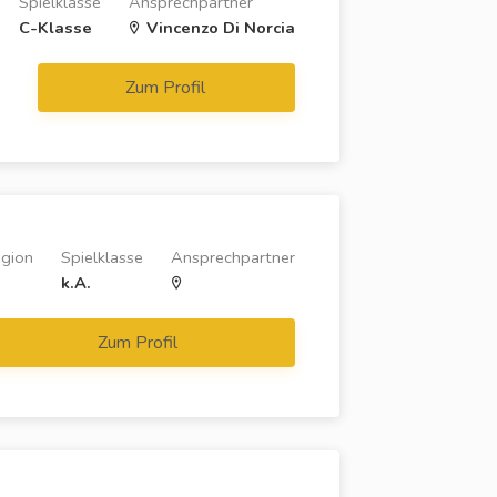
Spielklasse
Ansprechpartner
C-Klasse
Vincenzo Di Norcia
Zum Profil
gion
Spielklasse
Ansprechpartner
k.A.
Zum Profil