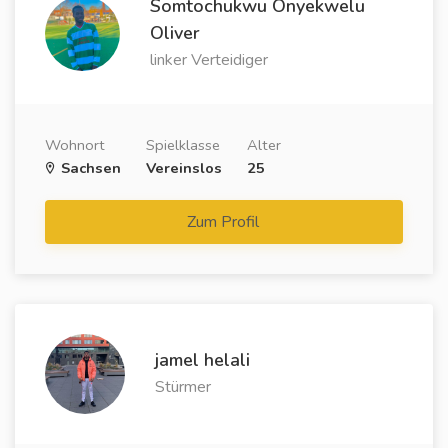
Somtochukwu Onyekwelu
Oliver
linker Verteidiger
Wohnort
Spielklasse
Alter
Sachsen
Vereinslos
25
Zum Profil
jamel helali
Stürmer