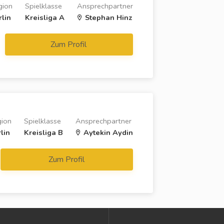
gion
Spielklasse
Ansprechpartner
rlin
Kreisliga A
Stephan Hinz
Zum Profil
ion
Spielklasse
Ansprechpartner
lin
Kreisliga B
Aytekin Aydin
Zum Profil