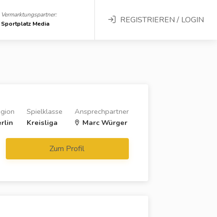
Vermarktungspartner:
REGISTRIEREN / LOGIN
Sportplatz Media
gion
Spielklasse
Ansprechpartner
rlin
Kreisliga
Marc Würger
Zum Profil