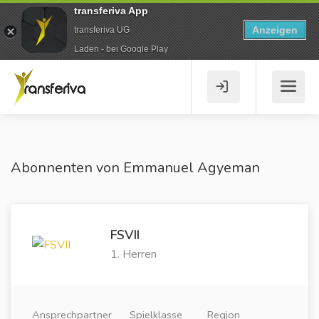
transferiva App
Anzeigen
transferiva UG
Laden - bei Google Play
Abonnenten von Emmanuel Agyeman
FSVII
1. Herren
Ansprechpartner
Spielklasse
Region