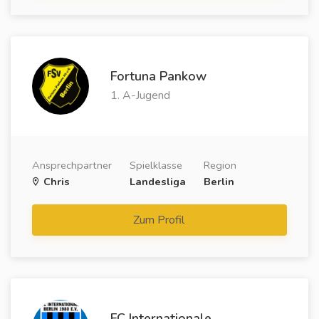
Fortuna Pankow
1. A-Jugend
Ansprechpartner
Spielklasse
Region
Chris
Landesliga
Berlin
Zum Profil
FC Internationale