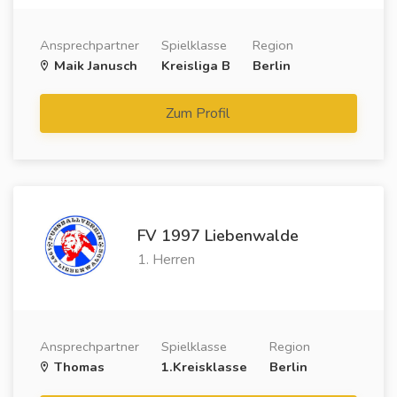
Ansprechpartner
Spielklasse
Region
Maik Janusch
Kreisliga B
Berlin
Zum Profil
FV 1997 Liebenwalde
1. Herren
Ansprechpartner
Spielklasse
Region
Thomas
1.Kreisklasse
Berlin