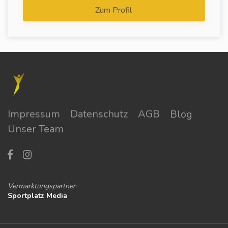
Zum Profil
Impressum
Datenschutz
AGB
Blog
Unser Team
Vermarktungspartner:
Sportplatz Media