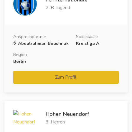
2. B-Jugend
Ansprechpartner
Spielklasse
Abdulrahman Boushnak
Kreisliga A
Region
Berlin
Zum Profil
Hohen Neuendorf
3. Herren