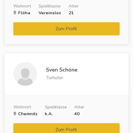
Wohnort
Spielklasse
Alter
Flöha
Vereinslos
21
Zum Profil
Sven Schöne
Torhüter
Wohnort
Spielklasse
Alter
Chemnitz
k.A.
40
Zum Profil