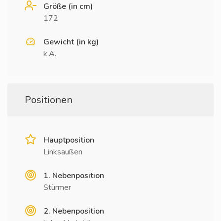
Größe (in cm)
172
Gewicht (in kg)
k.A.
Positionen
Hauptposition
Linksaußen
1. Nebenposition
Stürmer
2. Nebenposition