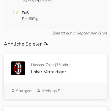
linker Verteidiger
Fuß
Beidfüßig
Zuletzt aktiv: September 2024
Ähnliche Spieler
Hassani Zakir (36 Jahre)
linker Verteidiger
Stuttgart
Kreisliga B