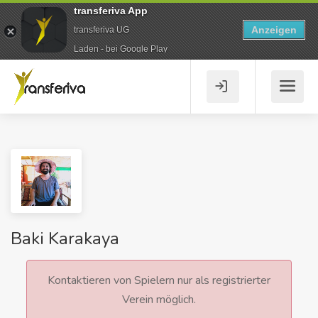
transferiva App
Anzeigen
transferiva UG
Laden - bei Google Play
Baki Karakaya
Kontaktieren von Spielern nur als registrierter
Verein möglich.