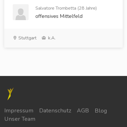
Salvatore Trombetta (28 Jahre)
offensives Mittelfeld
Stuttgart
k.A.
Impressum
Datenschutz
AGB
Blog
Unser Team