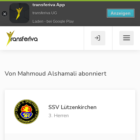
transferiva App
Anzeigen
transferiva UG
Laden - bei Google Play
Von Mahmoud Alshamali abonniert
SSV Lützenkirchen
3. Herren