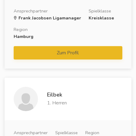
Ansprechpartner
Spielklasse
Frank Jacobsen Ligamanager
Kreisklasse
Region
Hamburg
Zum Profil
Eilbek
1. Herren
Ansprechpartner
Spielklasse
Region