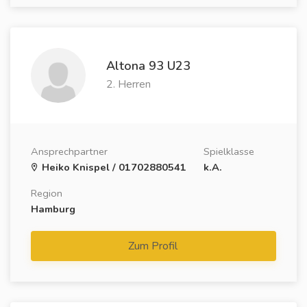
Altona 93 U23
2. Herren
Ansprechpartner
Spielklasse
Heiko Knispel / 01702880541
k.A.
Region
Hamburg
Zum Profil