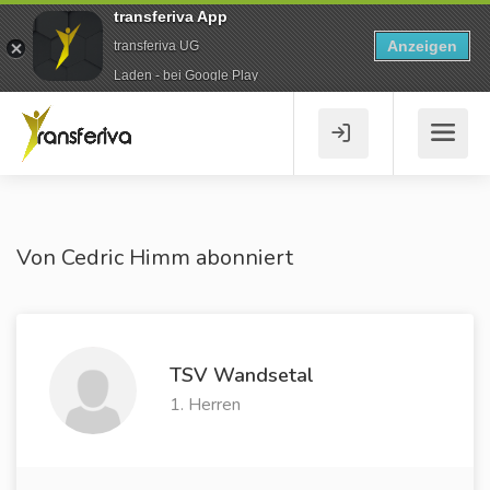
transferiva App
Anzeigen
transferiva UG
Laden - bei Google Play
Von Cedric Himm abonniert
TSV Wandsetal
1. Herren