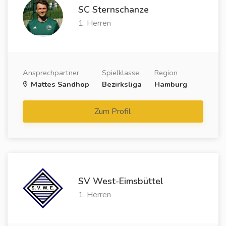
SC Sternschanze
1. Herren
Ansprechpartner
Spielklasse
Region
Mattes Sandhop
Bezirksliga
Hamburg
Zum Profil
SV West-Eimsbüttel
1. Herren