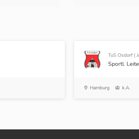
TuS Osdorf ( J
Sportl. Leit
Hamburg
k.A.