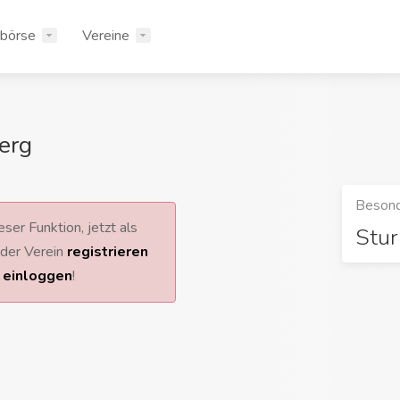
rbörse
Vereine
erg
Besond
ser Funktion, jetzt als
Stu
 oder Verein
registrieren
r
einloggen
!