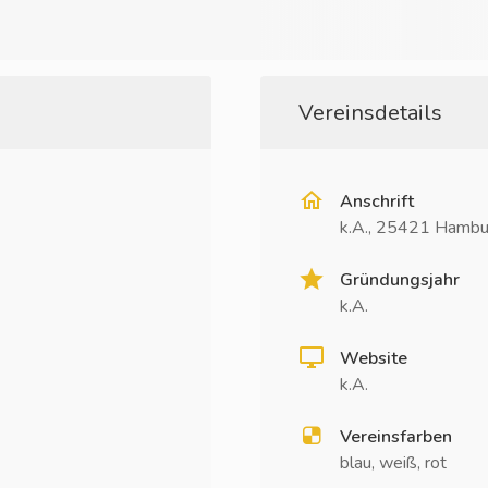
Vereinsdetails
Anschrift
k.A., 25421 Hambu
Gründungsjahr
k.A.
Website
k.A.
Vereinsfarben
blau, weiß, rot