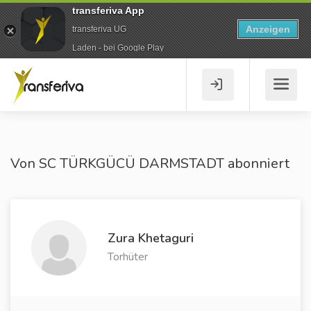
transferiva App
Anzeigen
transferiva UG
Laden - bei Google Play
Von SC TÜRKGÜCÜ DARMSTADT abonniert
Zura Khetaguri
Torhüter