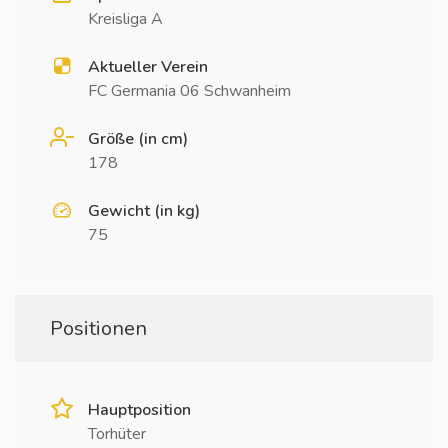
Kreisliga A
Aktueller Verein
FC Germania 06 Schwanheim
Größe (in cm)
178
Gewicht (in kg)
75
Positionen
Hauptposition
Torhüter