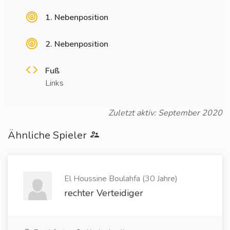
1. Nebenposition
2. Nebenposition
Fuß
Links
Zuletzt aktiv: September 2020
Ähnliche Spieler
El Houssine Boulahfa (30 Jahre)
rechter Verteidiger