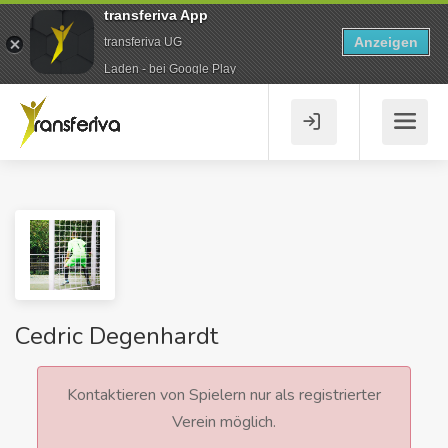
transferiva App
Anzeigen
transferiva UG
Laden - bei Google Play
Cedric Degenhardt
Kontaktieren von Spielern nur als registrierter
Verein möglich.