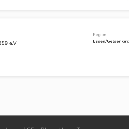
Region
Essen/Gelsenkir
959 e.V.