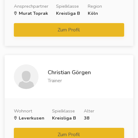
Ansprechpartner
Spielklasse
Region
Murat Toprak
Kreisliga B
Köln
Zum Profil
Christian Görgen
Trainer
Wohnort
Spielklasse
Alter
Leverkusen
Kreisliga B
38
Zum Profil