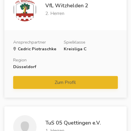
VfL Witzhelden 2
2. Herren
Ansprechpartner
Spielklasse
Cedric Piotraschke
Kreisliga C
Region
Düsseldorf
Zum Profil
TuS 05 Quettingen e.V.
1. Herren