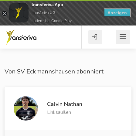
transferiva App
Anzeigen
transferiva UG
Laden - bei Google Play
Von SV Eckmannshausen abonniert
Calvin Nathan
Linksaußen