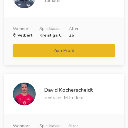
Torhüter
Wohnort
Spielklasse
Alter
Velbert
Kreisliga C
26
Zum Profil
David Kocherscheidt
zentrales Mittelfeld
Wohnort
Spielklasse
Alter