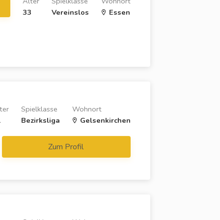
Alter
Spielklasse
Wohnort
33
Vereinslos
Essen
ter
Spielklasse
Wohnort
1
Bezirksliga
Gelsenkirchen
Zum Profil