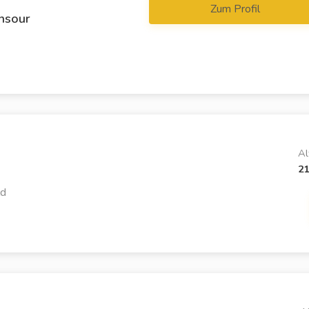
Zum Profil
nsour
Al
2
ld