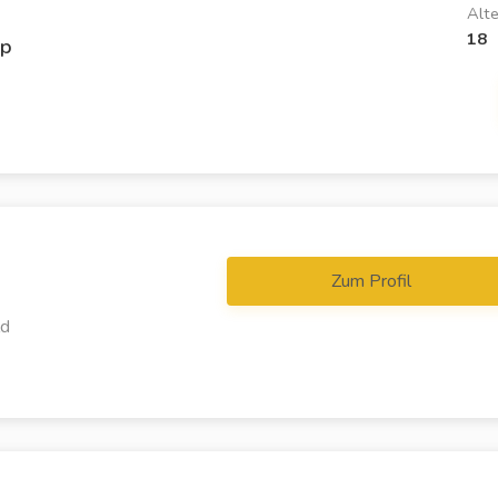
Alte
18
ip
Zum Profil
ld