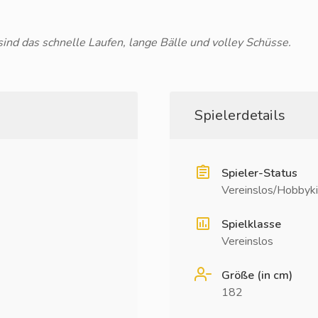
ind das schnelle Laufen, lange Bälle und volley Schüsse.
Spielerdetails
Spieler-Status
Vereinslos/Hobbyki
Spielklasse
Vereinslos
Größe (in cm)
182