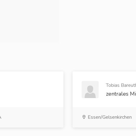
Tobias Bareut
zentrales Mi
A
Essen/Gelsenkirchen