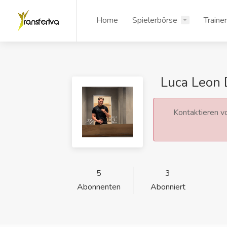
Home
Spielerbörse
Traine
Luca Leon
Kontaktieren vo
5
3
Abonnenten
Abonniert