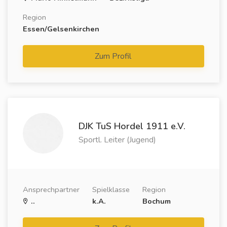
Region
Essen/Gelsenkirchen
Zum Profil
DJK TuS Hordel 1911 e.V.
Sportl. Leiter (Jugend)
Ansprechpartner
Spielklasse
Region
..
k.A.
Bochum