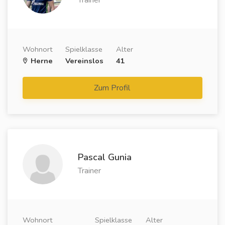
Wohnort
Spielklasse
Alter
Herne
Vereinslos
41
Zum Profil
Pascal Gunia
Trainer
Wohnort
Spielklasse
Alter