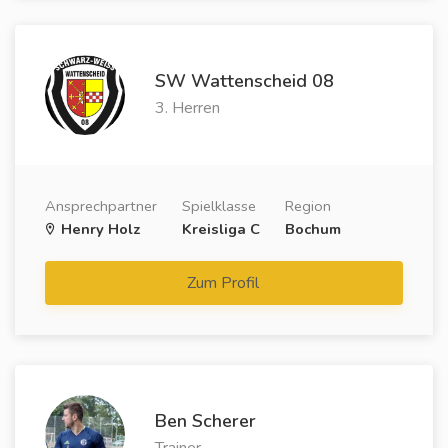
SW Wattenscheid 08
3. Herren
Ansprechpartner
Spielklasse
Region
Henry Holz
Kreisliga C
Bochum
Zum Profil
Ben Scherer
Trainer