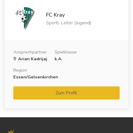
FC Kray
Sportl. Leiter (Jugend)
Ansprechpartner
Spielklasse
Arian Kadrijaj
k.A.
Region
Essen/Gelsenkirchen
Zum Profil