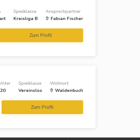
n
Spielklasse
Ansprechpartner
art
Kreisliga B
Fabian Fischer
Zum Profil
Alter
Spielklasse
Wohnort
20
Vereinslos
Waldenbuch
Zum Profil