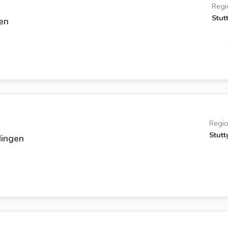
Regi
Stut
en
Regi
Stutt
ingen