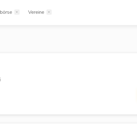
rbörse
Vereine
i