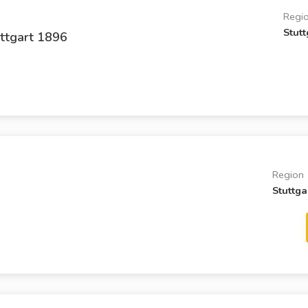
Regi
Stutt
uttgart 1896
Region
Stuttga