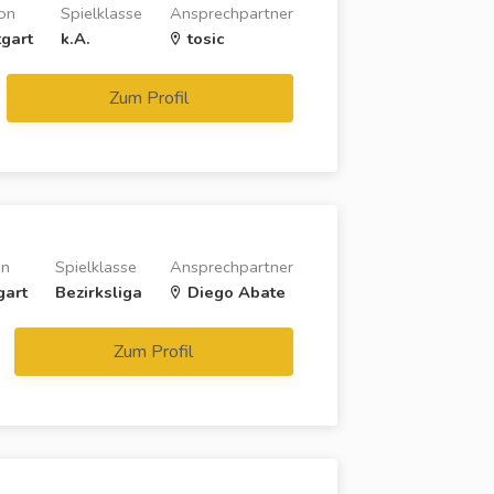
on
Spielklasse
Ansprechpartner
tgart
k.A.
tosic
Zum Profil
on
Spielklasse
Ansprechpartner
gart
Bezirksliga
Diego Abate
Zum Profil