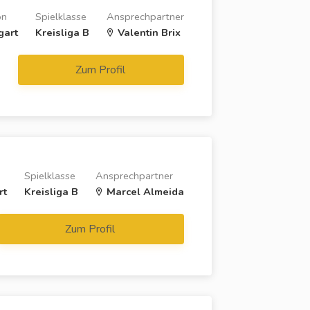
on
Spielklasse
Ansprechpartner
gart
Kreisliga B
Valentin Brix
Zum Profil
Spielklasse
Ansprechpartner
rt
Kreisliga B
Marcel Almeida
Zum Profil