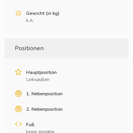
Gewicht (in kg)
k.A.
Positionen
Hauptposition
Linksaußen
1. Nebenposition
2. Nebenposition
Fuß
keine Angabe