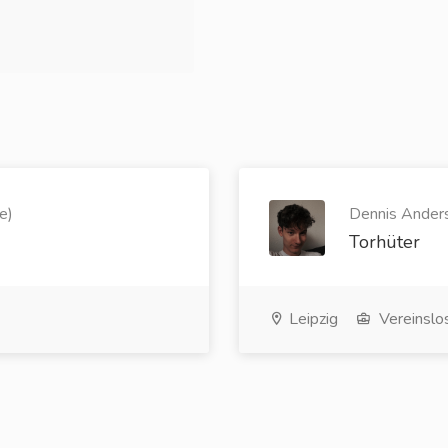
e)
Dennis Anders
Torhüter
Leipzig
Vereinslo