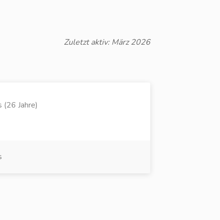
Zuletzt aktiv: März 2026
 (26 Jahre)
s