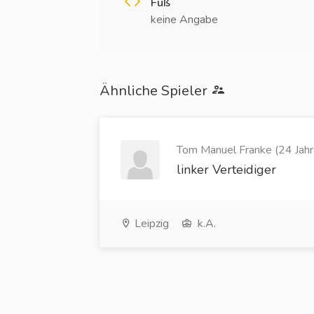
Fuß
keine Angabe
Ähnliche Spieler
Tom Manuel Franke (24 Jahr
linker Verteidiger
Leipzig
k.A.