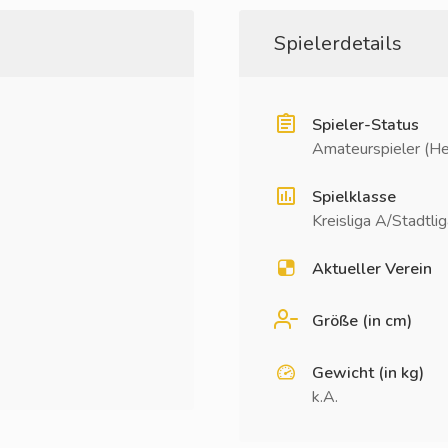
Spielerdetails
Spieler-Status
Amateurspieler (He
Spielklasse
Kreisliga A/Stadtli
Aktueller Verein
Größe (in cm)
Gewicht (in kg)
k.A.