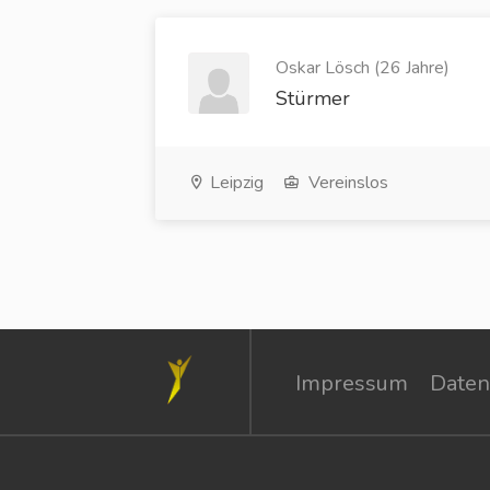
Oskar Lösch (26 Jahre)
Stürmer
Leipzig
Vereinslos
Impressum
Daten