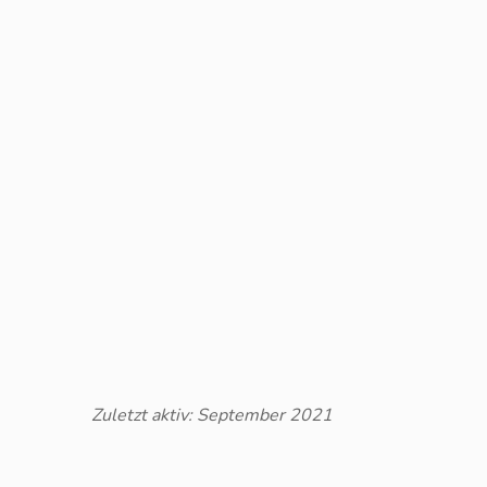
Zuletzt aktiv: September 2021