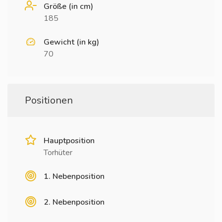
Größe (in cm)
185
Gewicht (in kg)
70
Positionen
Hauptposition
Torhüter
1. Nebenposition
2. Nebenposition