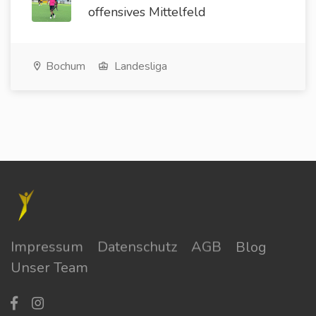
offensives Mittelfeld
Bochum
Landesliga
Impressum
Datenschutz
AGB
Blog
Unser Team