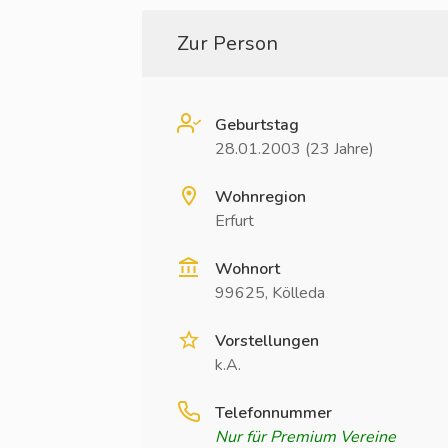
Zur Person
Geburtstag
28.01.2003 (23 Jahre)
Wohnregion
Erfurt
Wohnort
99625, Kölleda
Vorstellungen
k.A.
Telefonnummer
Nur für Premium Vereine