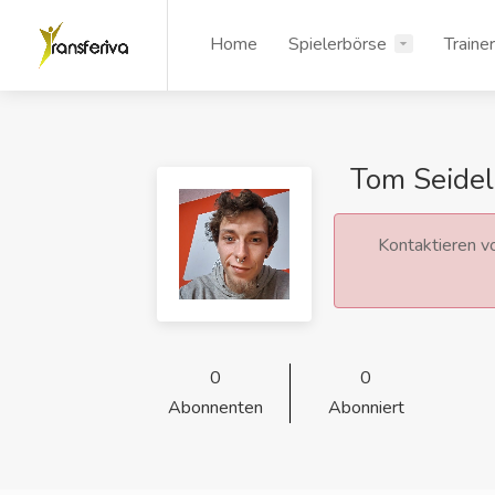
Home
Spielerbörse
Traine
Tom Seidel
Kontaktieren vo
0
0
Abonnenten
Abonniert