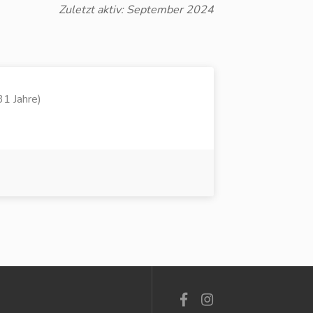
Zuletzt aktiv: September 2024
31 Jahre)