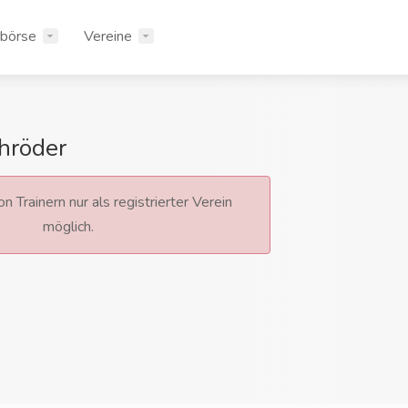
rbörse
Vereine
chröder
n Trainern nur als registrierter Verein
möglich.