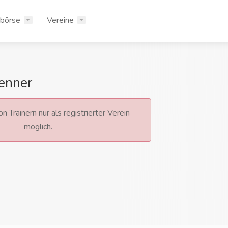
rbörse
Vereine
Kenner
n Trainern nur als registrierter Verein
möglich.