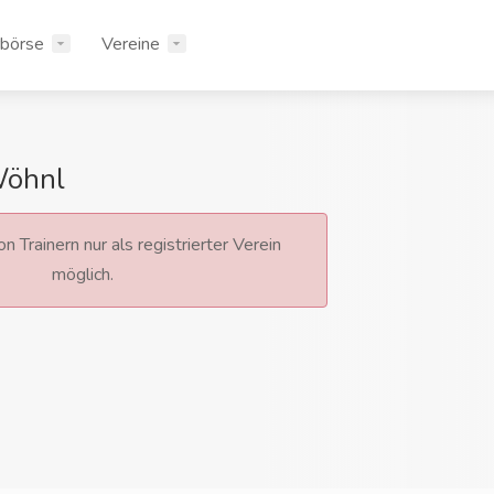
rbörse
Vereine
Wöhnl
n Trainern nur als registrierter Verein
möglich.