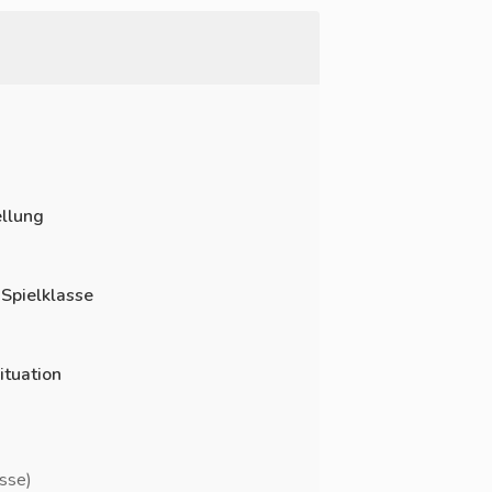
llung
 Spielklasse
ituation
asse)