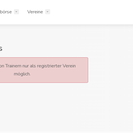
rbörse
Vereine
s
n Trainern nur als registrierter Verein
möglich.