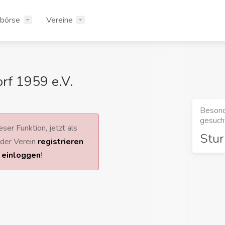
rbörse
Vereine
rf 1959 e.V.
Besond
gesucht
ser Funktion, jetzt als
Stu
 oder Verein
registrieren
r
einloggen
!