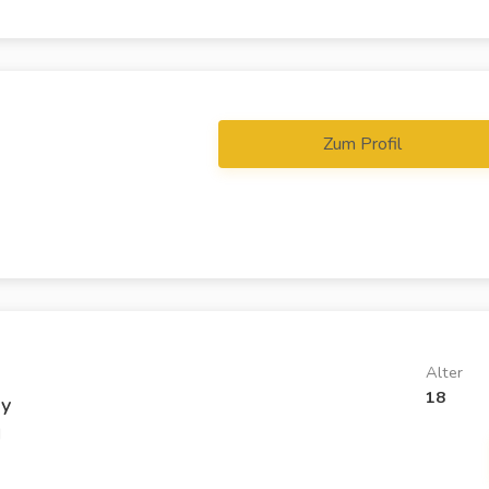
Zum Profil
Alter
18
ny
d