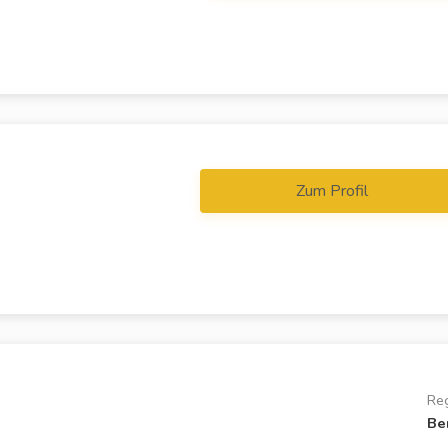
Zum Profil
Re
Be