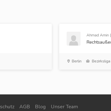
Ahmad Amin (
Rechtsauße
Berlin
Bezirksliga
schutz
AGB
Blog
Unser Team