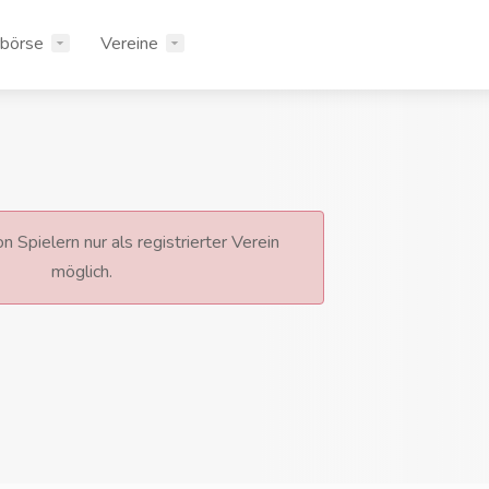
rbörse
Vereine
n Spielern nur als registrierter Verein
möglich.