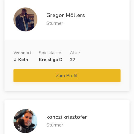
Gregor Möllers
Stürmer
Wohnort
Spielklasse
Alter
Köln
Kreisliga D
27
Zum Profil
konczi krisztofer
Stürmer