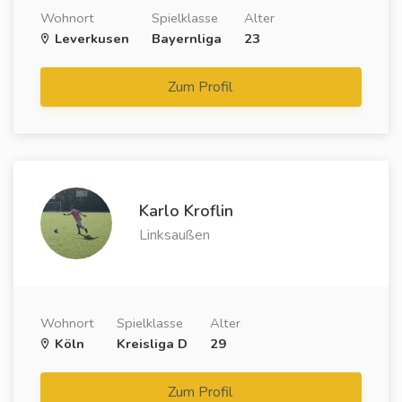
Wohnort
Spielklasse
Alter
Leverkusen
Bayernliga
23
Zum Profil
Karlo Kroflin
Linksaußen
Wohnort
Spielklasse
Alter
Köln
Kreisliga D
29
Zum Profil