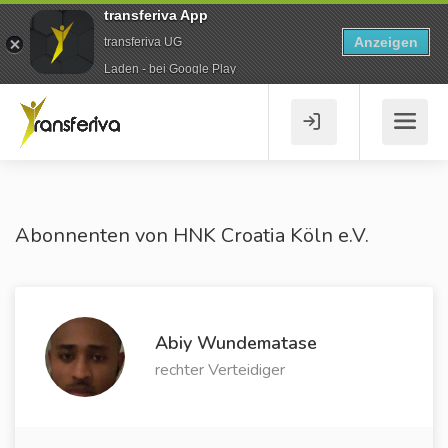
transferiva App
Anzeigen
transferiva UG
Laden - bei Google Play
Abonnenten von HNK Croatia Köln e.V.
Abiy Wundematase
rechter Verteidiger