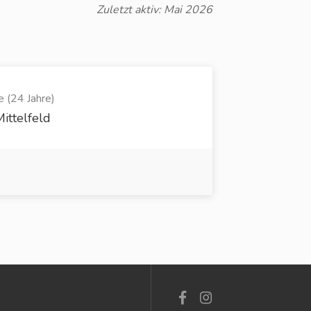
Zuletzt aktiv: Mai 2026
 (24 Jahre)
ittelfeld