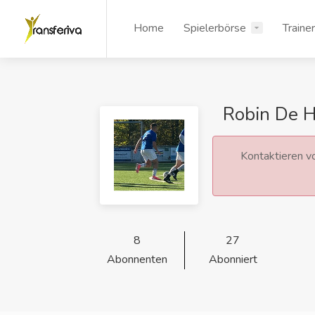
Home
Spielerbörse
Traine
Robin De 
Kontaktieren vo
8
27
Abonnenten
Abonniert