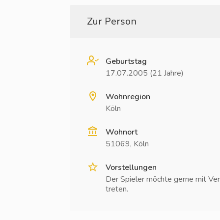
Zur Person
Geburtstag
17.07.2005 (21 Jahre)
Wohnregion
Köln
Wohnort
51069, Köln
Vorstellungen
Der Spieler möchte gerne mit Ver
treten.