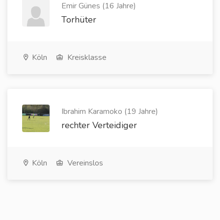
Emir Günes (16 Jahre)
Torhüter
Köln
Kreisklasse
Ibrahim Karamoko (19 Jahre)
rechter Verteidiger
Köln
Vereinslos