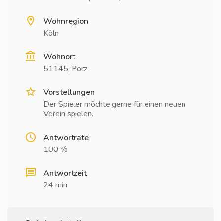
Wohnregion
Köln
Wohnort
51145, Porz
Vorstellungen
Der Spieler möchte gerne für einen neuen
Verein spielen.
Antwortrate
100 %
Antwortzeit
24 min