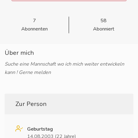
7
58
Abonnenten
Abonniert
Über mich
Suche eine Mannschaft wo ich mich weiter entwickeln
kann ! Gerne melden
Zur Person
Geburtstag
14.08.2003 (22 Jahre)