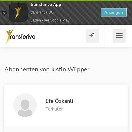
transferiva App
Anzeigen
transferiva UG
Laden - bei Google Play
Abonnenten von Justin Wüpper
Efe Özkanli
Torhüter