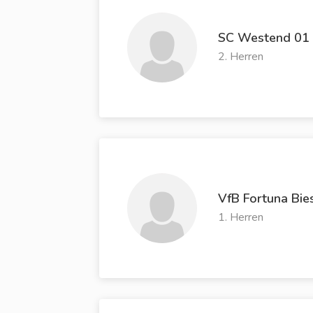
SC Westend 01
2. Herren
VfB Fortuna Bie
1. Herren