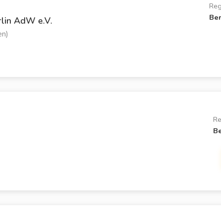
Reg
Ber
lin AdW e.V.
en)
Re
Be