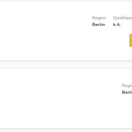
Region
Spielklas
Berlin
k.A.
Regi
Berl