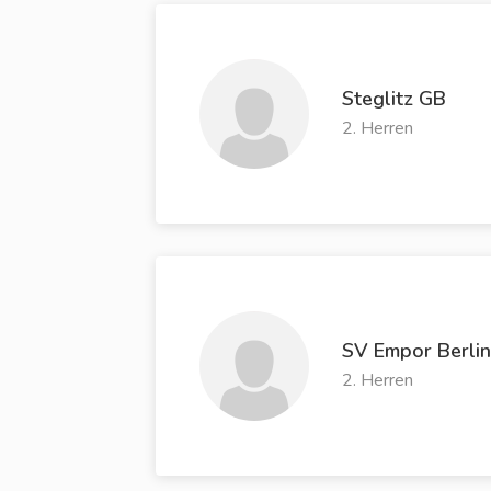
Steglitz GB
2. Herren
SV Empor Berlin
2. Herren