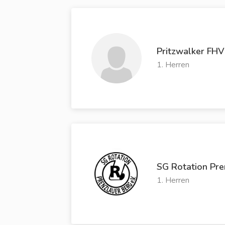
Pritzwalker FHV
1. Herren
SG Rotation Pre
1. Herren