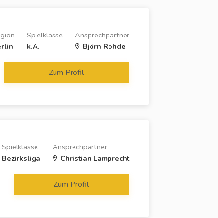
gion
Spielklasse
Ansprechpartner
rlin
k.A.
Björn Rohde
Zum Profil
Spielklasse
Ansprechpartner
Bezirksliga
Christian Lamprecht
Zum Profil