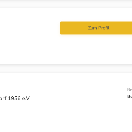
Zum Profil
Re
Be
f 1956 e.V.