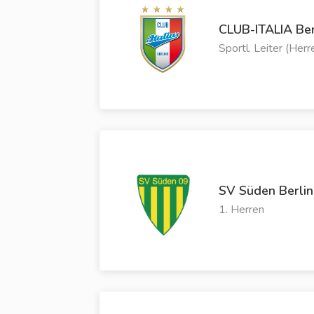
CLUB-ITALIA Ber
Sportl. Leiter (Herr
SV Süden Berlin
1. Herren