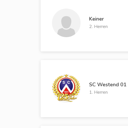
Keiner
2. Herren
SC Westend 01
1. Herren