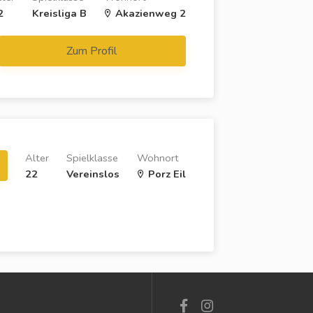
2
Kreisliga B
Akazienweg 2
Zum Profil
Alter
Spielklasse
Wohnort
22
Vereinslos
Porz Eil