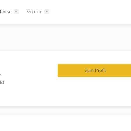
rbörse
Vereine
Zum Profil
r
ld