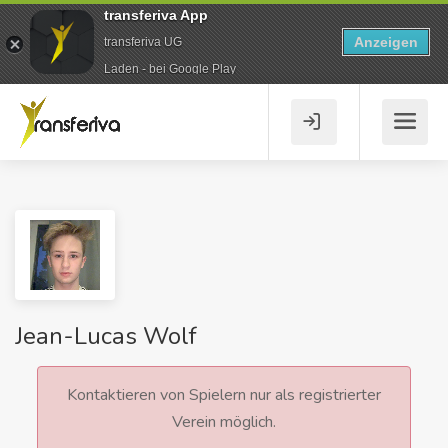
transferiva App
Anzeigen
transferiva UG
Laden - bei Google Play
Jean-Lucas Wolf
Kontaktieren von Spielern nur als registrierter
Verein möglich.