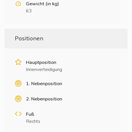
Gewicht (in kg)
63
Positionen
Hauptposition
Innenverteidigung
1. Nebenposition
2. Nebenposition
Fuß
Rechts