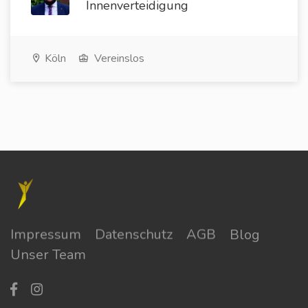
Innenverteidigung
Köln
Vereinslos
Impressum
Datenschutz
AGB
Blog
Unser Team