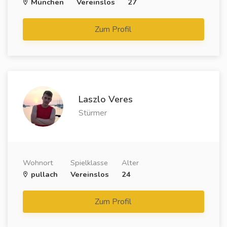
München
Vereinslos
27
Zum Profil
Laszlo Veres
Stürmer
Wohnort
Spielklasse
Alter
pullach
Vereinslos
24
Zum Profil