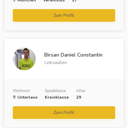
München
Vereinslos
27
Zum Profil
Birsan Daniel Constantin
Linksaußen
Wohnort
Spielklasse
Alter
Unterlaus
Kreisklasse
29
Zum Profil