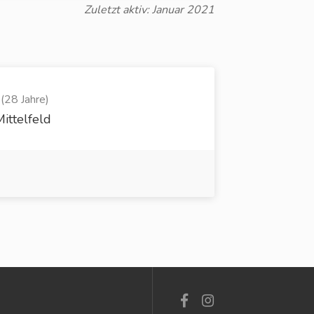
Zuletzt aktiv: Januar 2021
(28 Jahre)
ittelfeld