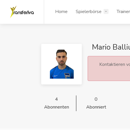
Home
Spielerbörse
Traine
Mario Balli
Kontaktieren vo
4
0
Abonnenten
Abonniert