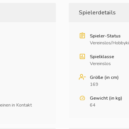
Spielerdetails
Spieler-Status
Vereinslos/Hobbyki
Spielklasse
Vereinslos
Größe (in cm)
169
Gewicht (in kg)
einen in Kontakt
64