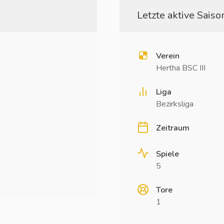
Letzte aktive Saison
Verein
Hertha BSC III
Liga
Bezirksliga
Zeitraum
Spiele
5
Tore
1