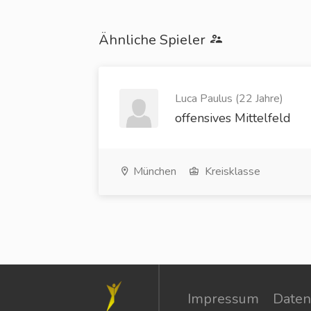
Ähnliche Spieler
Luca Paulus (22 Jahre)
offensives Mittelfeld
München
Kreisklasse
Impressum
Daten