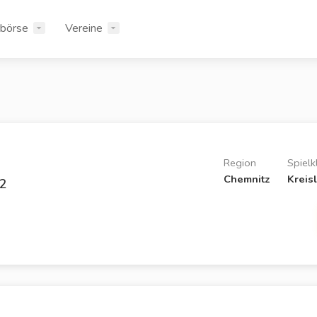
rbörse
Vereine
Region
Spielk
Chemnitz
Kreis
 2