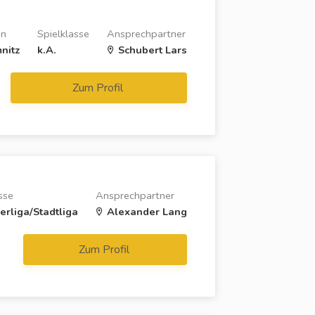
on
Spielklasse
Ansprechpartner
nitz
k.A.
Schubert Lars
Zum Profil
sse
Ansprechpartner
erliga/Stadtliga
Alexander Lang
Zum Profil