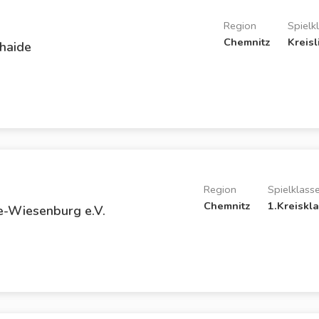
Region
Spielk
Chemnitz
Kreisl
haide
Region
Spielklass
Chemnitz
1.Kreiskl
e-Wiesenburg e.V.