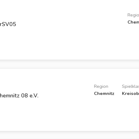
Regi
Chem
erSV05
Region
Spielkla
Chemnitz
Kreisob
emnitz 08 e.V.