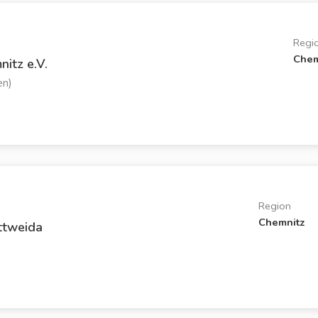
Regi
Chem
itz e.V.
en)
Region
Chemnitz
ttweida