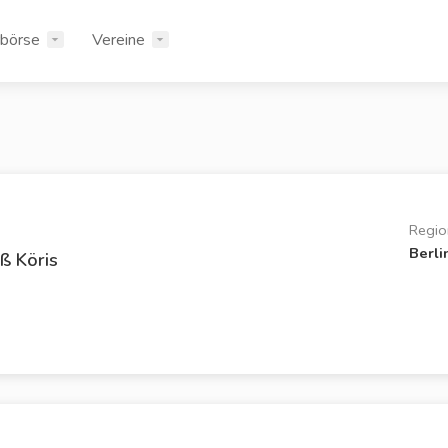
rbörse
Vereine
Regio
Berli
ß Köris