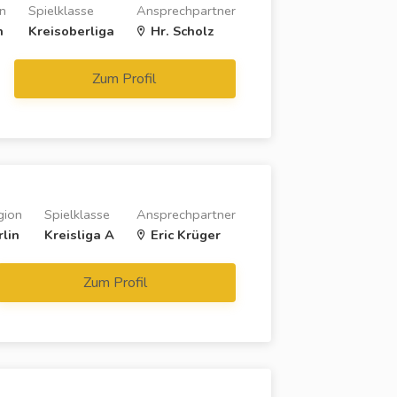
n
Spielklasse
Ansprechpartner
n
Kreisoberliga
Hr. Scholz
Zum Profil
gion
Spielklasse
Ansprechpartner
rlin
Kreisliga A
Eric Krüger
Zum Profil