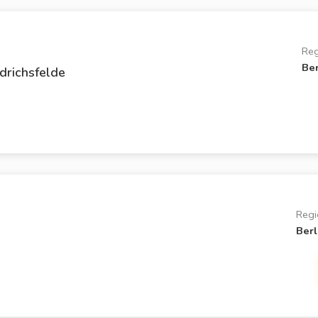
Reg
Ber
drichsfelde
Regi
Berl