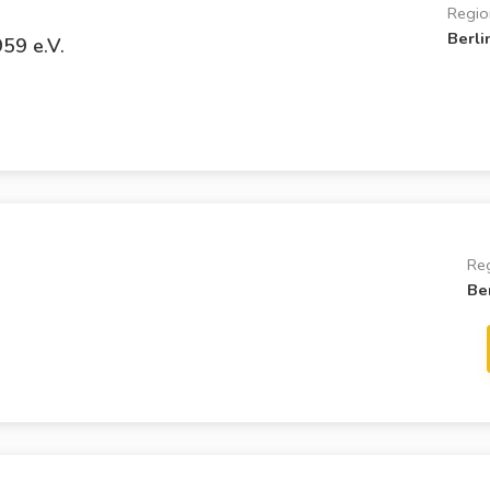
Regio
Berli
59 e.V.
Re
Be