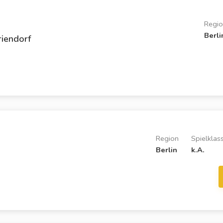
Regi
Berli
riendorf
Region
Spielklas
Berlin
k.A.