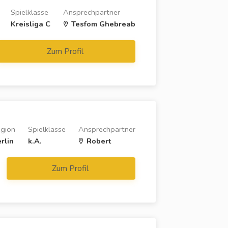
Spielklasse
Ansprechpartner
Kreisliga C
Tesfom Ghebreab
Zum Profil
gion
Spielklasse
Ansprechpartner
rlin
k.A.
Robert
Zum Profil