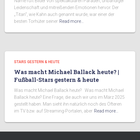
Name ruft Bilder von spektakulären Paraden, unbändiger
Leidenschaft und mitreißenden Emotionen hervor. Der
„Titan“, wie Kahn auch genannt wurde, war einer der
besten Torhüter seiner
Read more…
STARS GESTERN & HEUTE
Was macht Michael Ballack heute? |
Fußball-Stars gestern & heute
Was macht Michael Ballack heute? Was macht Michael
Ballack heute? Eine Frage, die auch wir uns im März 2025
gestellt haben. Man sieht ihn natürlich noch des Öfteren
im TV bzw. auf Streaming-Portalen, aber
Read more…