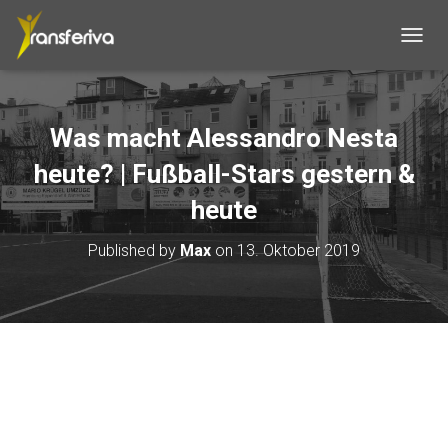
T
O
G
G
L
Was macht Alessandro Nesta
E
N
heute? | Fußball-Stars gestern &
A
V
heute
I
G
Published by
Max
on
13. Oktober 2019
A
T
I
O
N