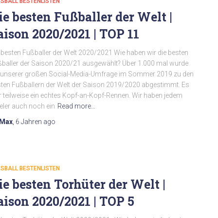
SBALL BESTENLISTEN
ie besten Fußballer der Welt |
aison 2020/2021 | TOP 11
 besten Fußballer der Welt 2020/2021 Wie haben wir die besten
baller der Saison 2020/21 ausgewählt? Über 1.000 mal wurde
 unserer großen Social-Media-Umfrage im Sommer 2019 zu den
ten Fußballern der Welt der Saison 2019/2020 abgestimmt. Es
 teilweise ein echtes Kopf-an-Kopf-Rennen. Wir haben jedem
eler auch noch ein
Read more…
Max
,
6 Jahren
ago
SBALL BESTENLISTEN
ie besten Torhüter der Welt |
aison 2020/2021 | TOP 5