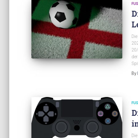
FUS
D
L
Die
202
20/
der
Spi
By
FUS
D
i
Die