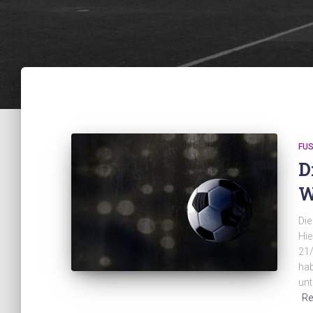
FUS
D
W
Die
Hie
21/
hab
unt
Re