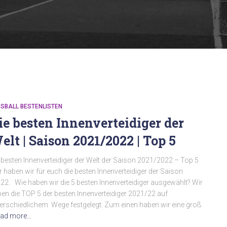
SBALL BESTENLISTEN
ie besten Innenverteidiger der
elt | Saison 2021/2022 | Top 5
 besten Innenverteidiger der Welt der Saison 2021/2022 – Top 5
r haben wir für euch die besten Innenverteidiger der Saison
22. Wie haben wir die 5 besten Innenverteidiger ausgewählt? Wir
en die TOP 5 der besten Innenverteidiger 2021/22 auf
erschiedlichem Wege festgelegt. Zum einen haben wir eine groß
ad more…