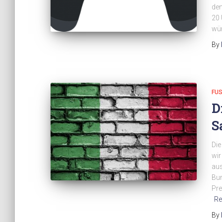
den
20 
wü
By
FUS
D
S
Die
wir
aus
Bun
Pre
Re
By