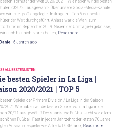
 besten Torhüter der Welt 2020/2021 Wie haben wir die besten
hüter 2020/21 ausgewählt? Über unsere Social-Media-Kanäle
en wir eine groß angelegte Umfrage zur Top 5 der besten
hüter der Welt durchgeführt. Anlass war die Wahl zum
ttorhüter im September 2019. Neben der Umfrage-Ergebnisse,
 wir euch hier nicht vorenthalten,
Read more…
Daniel
,
6 Jahren
ago
SBALL BESTENLISTEN
ie besten Spieler in La Liga |
aison 2020/2021 | TOP 5
 besten Spieler der Primera División / La Liga in der Saison
0/2021 Wie haben wir die besten Spieler von La Liga in der
son 20/21 ausgewählt? Der spanische Fußball steht vor allem
 schönen Fußball. Fast in jedem Jahrzehnt der letzten 70 Jahre
gten Ausnahmespieler wie Alfredo Di Stéfano,
Read more…