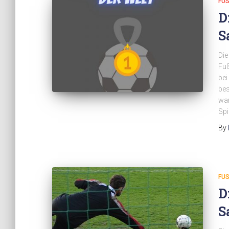
FUS
D
S
Die
Fuß
bei
bes
war
Spi
By
FUS
D
S