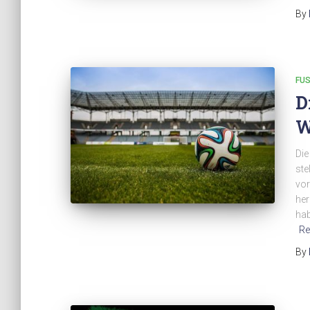
By
FUS
D
W
Die
ste
vor
her
hab
Re
By