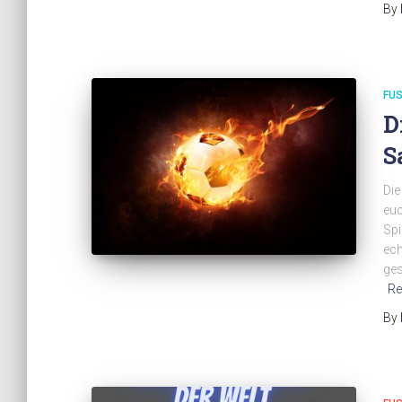
By
FUS
D
S
Die
euc
Spi
ech
ges
Re
By