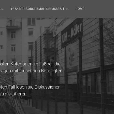
G
TRANSFERBÖRSE AMATEURFUSSBALL
HOME
nsten Kategorien im Fußball die
ragen mit tausenden Beteiligten
sten Fall lösen sie Diskussionen
u diskutieren.