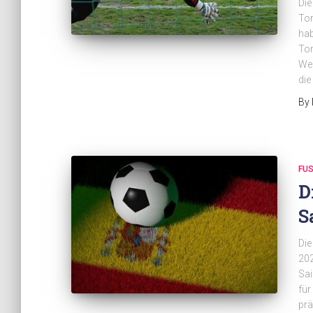
Die
Tor
hab
Tor
Wel
die
By
FUS
D
S
Die
202
Sai
für
prä