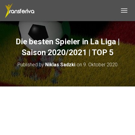
T
O
G
G
L
Die besten Spieler in La Liga |
E
N
Saison 2020/2021 | TOP 5
A
V
Published by
Niklas Sadzki
on
9. Oktober 2020
I
G
A
T
I
O
N