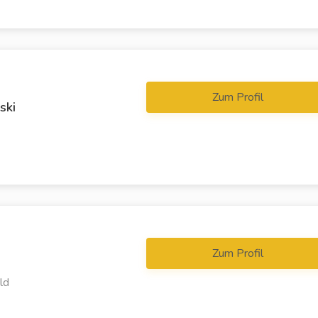
Zum Profil
ski
Zum Profil
ld