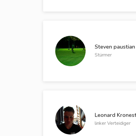
Steven paustian
Stürmer
Leonard Krones
linker Verteidiger