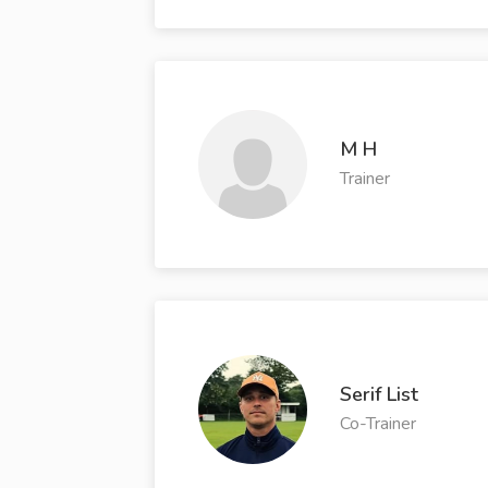
M H
Trainer
Serif List
Co-Trainer