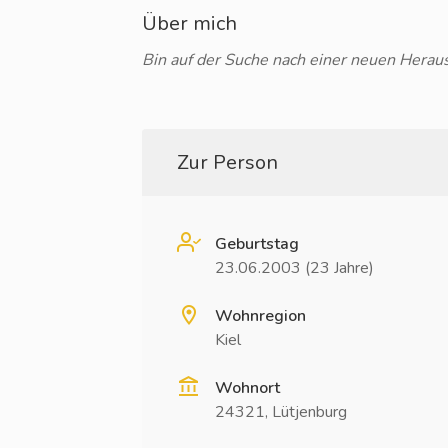
Über mich
Bin auf der Suche nach einer neuen Herau
Zur Person
Geburtstag
23.06.2003 (23 Jahre)
Wohnregion
Kiel
Wohnort
24321, Lütjenburg