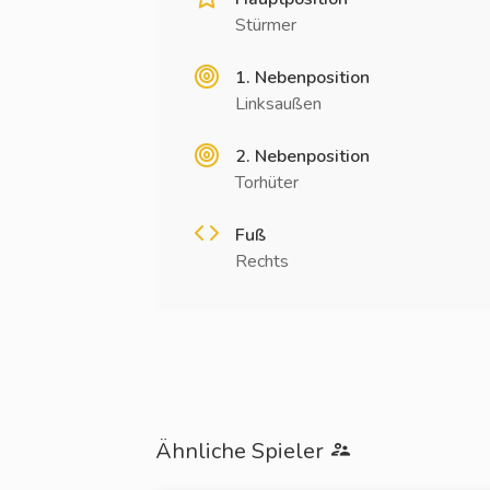
Stürmer
1. Nebenposition
Linksaußen
2. Nebenposition
Torhüter
Fuß
Rechts
Ähnliche Spieler