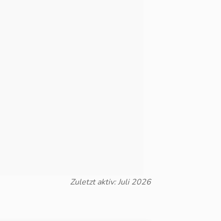
Zuletzt aktiv: Juli 2026