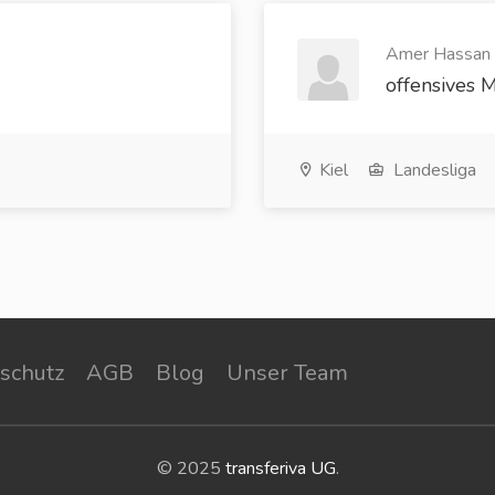
Amer Hassan 
offensives M
Kiel
Landesliga
schutz
AGB
Blog
Unser Team
© 2025
transferiva UG
.