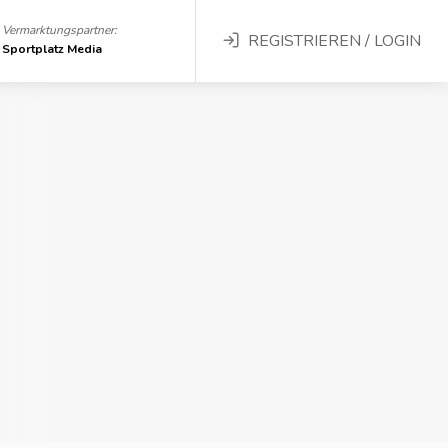
Vermarktungspartner:
REGISTRIEREN / LOGIN
Sportplatz Media