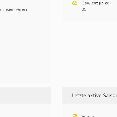
Gewicht (in kg)
en neuen Verein
89
Letzte aktive Saison
Verein